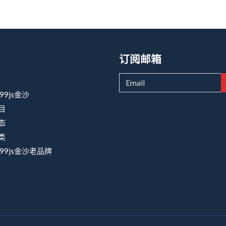
订阅邮箱
99js金沙
目
态
类
99js金沙老品牌