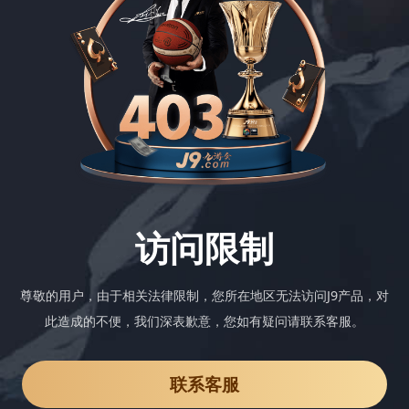
访问限制
尊敬的用户，由于相关法律限制，您所在地区无法访问J9产品，对
此造成的不便，我们深表歉意，您如有疑问请联系客服。
联系客服