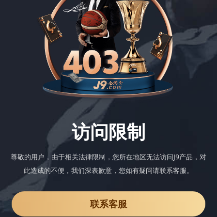
访问限制
尊敬的用户，由于相关法律限制，您所在地区无法访问J9产品，对
此造成的不便，我们深表歉意，您如有疑问请联系客服。
联系客服